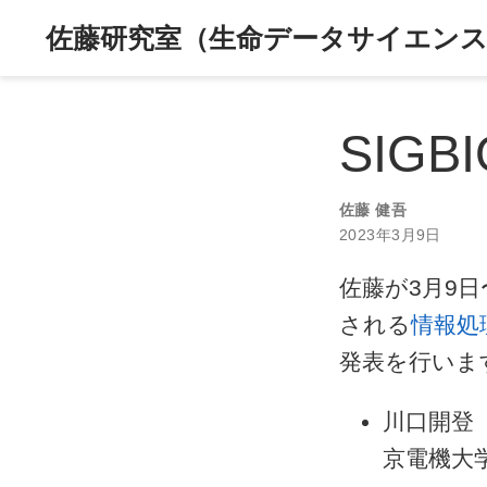
佐藤研究室（生命データサイエンス
SIG
佐藤 健吾
2023年3月9日
佐藤が3月9
される
情報処理
発表を行いま
川口開登
京電機大